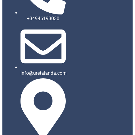
+34946193030
info@uretalanda.com