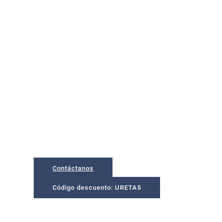
Un lugar para d
un entorno privi
Apartamentos situados en Bakio, municipio con la pl
Juan de Gaztelugatxe
Contáctanos
Código descuento: URETA5