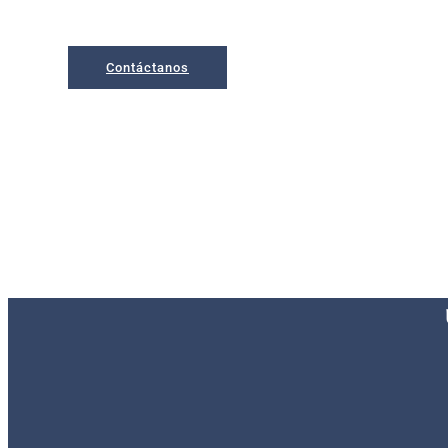
Apartamentos situados en Bakio, municipio con la pl
y a escasos 5 minutos de San Juan de Gaztelugatxe
Contáctanos